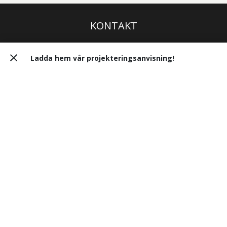
KONTAKT
Masonite Beams AB
Ladda hem vår projekteringsanvisning!
Strandvägen 36
914 41 Rundvik
Box 5
914 41 Rundvik
+46 (0) 930-142 00
tekniksupport@byggmagroup.se
MENY
Vad ska du bygga?
Dimensionera