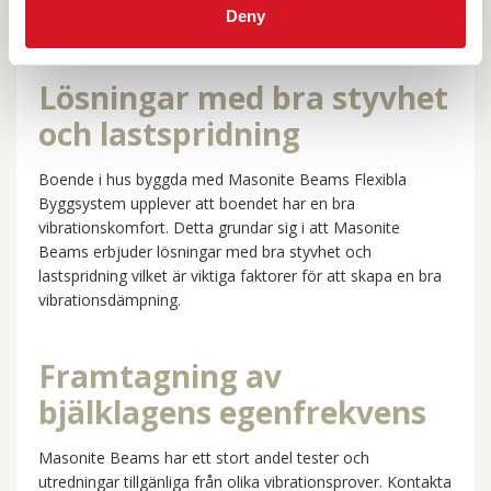
Deny
Vibrationsprov på bjälklagselement under belastning utförd
av RISE i Skellefteå.
Lösningar med bra styvhet
och lastspridning
Boende i hus byggda med Masonite Beams Flexibla
Byggsystem upplever att boendet har en bra
vibrationskomfort. Detta grundar sig i att Masonite
Beams erbjuder lösningar med bra styvhet och
lastspridning vilket är viktiga faktorer för att skapa en bra
vibrationsdämpning.
Framtagning av
bjälklagens egenfrekvens
Masonite Beams har ett stort andel tester och
utredningar tillgänliga från olika vibrationsprover. Kontakta